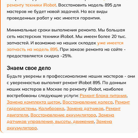
ремонту техники iRobot
. Восстановить модель 895 для
мастеров не будет новой задачей. На все виды
проведенных работ у нас имеется гарантия.
Минимальные сроки выполнения ремонта. Мы большая
сеть мастерских техники iRobot. Мы имеем более 20 тыс.
запчастей. И возможно на наших складах
уже имеется
запчасть на модель 895
. При заказе ремонта на сайте -
предоставляется скидка -25%.
Знаем свое дело
Будьте уверены в профессионализме наших мастеров - они
с уверенностью выполнят ремонт iRobot 895. По данным
наших мастеров в Москве по ремонту iRobot, наиболее
востребованы следующие услуги:
Ремонт блока питания
,
Замена комплекта щеток
,
Восстановление колеса
,
Ремонт
гидросистемы
,
Калибровка
,
Замена датчиков
,
Ремонт
двигателя
,
Восстановление аккумулятора
,
Замена
датчиков управления, высоты, движения
,
Замена
аккумулятора
.