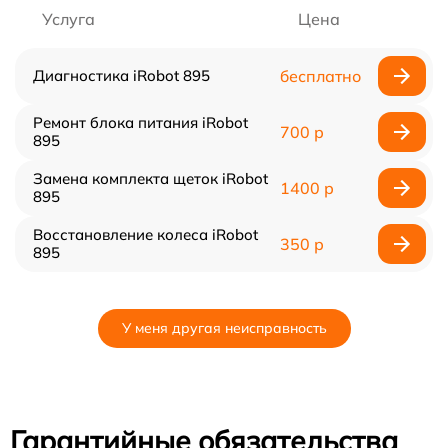
Услуга
Цена
Диагностика iRobot 895
бесплатно
Ремонт блока питания iRobot
700 р
895
Замена комплекта щеток iRobot
1400 р
895
Восстановление колеса iRobot
350 р
895
У меня другая неисправность
Гарантийные обязательства