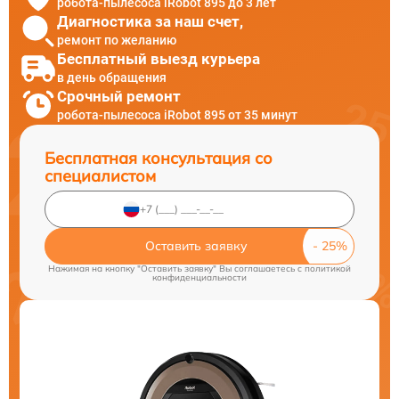
робота-пылесоса iRobot 895 до 3 лет
Диагностика за наш счет,
ремонт по желанию
Бесплатный выезд курьера
в день обращения
Срочный ремонт
робота-пылесоса iRobot 895 от 35 минут
Бесплатная консультация со
специалистом
Оставить заявку
Нажимая на кнопку "Оставить заявку" Вы соглашаетесь c
политикой
конфиденциальности