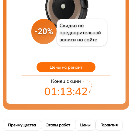
Скидка по
-20%
предварительной
записи на сайте
Цены на ремонт
Конец акции
01:13:41
Преимущества
Этапы работ
Цены
Гарантия
М