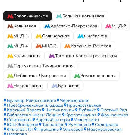
Сокольническая
Большая кольцевая
Кольцевая
Арбатско-Покровская
МЦД-2
МЦД-1
Солнцевская
Филёвская
МЦД-4
МЦД-3
Калужско-Рижская
Калининская
Таганско-Краснопресненская
Серпуховско-Тимирязевская
Люблинско-Дмитровская
Замоскворецкая
Некрасовская
Бутовская
Бульвар Рокоссовского
Черкизовская
Преображенская площадь
Красносельская
Красные Ворота
Чистые пруды
Лубянка
Охотный Ряд
Библиотека имени Ленина
Кропоткинская
Фрунзенская
Спортивная
Воробьёвы горы
Университет
Юго-Западная
Тропарёво
Румянцево
Саларьево
Филатов Луг
Прокшино
Ольховая
Новомосковская
Потапово