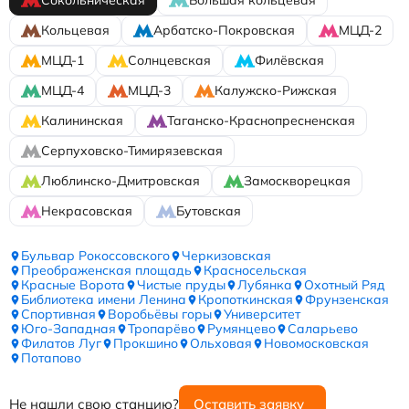
Сокольническая
Большая кольцевая
Кольцевая
Арбатско-Покровская
МЦД-2
МЦД-1
Солнцевская
Филёвская
МЦД-4
МЦД-3
Калужско-Рижская
Калининская
Таганско-Краснопресненская
Серпуховско-Тимирязевская
Люблинско-Дмитровская
Замоскворецкая
Некрасовская
Бутовская
Бульвар Рокоссовского
Черкизовская
Преображенская площадь
Красносельская
Красные Ворота
Чистые пруды
Лубянка
Охотный Ряд
Библиотека имени Ленина
Кропоткинская
Фрунзенская
Спортивная
Воробьёвы горы
Университет
Юго-Западная
Тропарёво
Румянцево
Саларьево
Филатов Луг
Прокшино
Ольховая
Новомосковская
Потапово
Не нашли свою станцию?
Оставить заявку