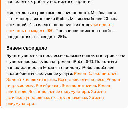
проведенных работ у нас имеется гарантия.
Минимальные сроки выполнения ремонта. Мы большая
сеть мастерских техники iRobot. Мы имеем более 20 тыс.
запчастей. И возможно на наших складах
уже имеется
запчасть на модель 960
. При заказе ремонта на сайте -
предоставляется скидка -25%.
Знаем свое дело
Будьте уверены в профессионализме наших мастеров - они
с уверенностью выполнят ремонт iRobot 960. По данным
наших мастеров в Москве по ремонту iRobot, наиболее
востребованы следующие услуги:
Ремонт блока питания
,
Замена комплекта щеток
,
Восстановление колеса
,
Ремонт
гидросистемы
,
Калибровка
,
Замена датчиков
,
Ремонт
двигателя
,
Восстановление аккумулятора
,
Замена
датчиков управления, высоты, движения
,
Замена
аккумулятора
.