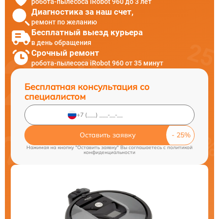
робота-пылесоса iRobot 960 до 3 лет
Диагностика за наш счет,
ремонт по желанию
Бесплатный выезд курьера
в день обращения
Срочный ремонт
робота-пылесоса iRobot 960 от 35 минут
Бесплатная консультация со
специалистом
Оставить заявку
Нажимая на кнопку "Оставить заявку" Вы соглашаетесь c
политикой
конфиденциальности