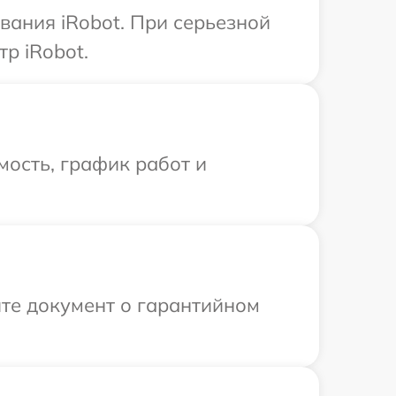
ания iRobot. При серьезной
р iRobot.
ость, график работ и
те документ о гарантийном