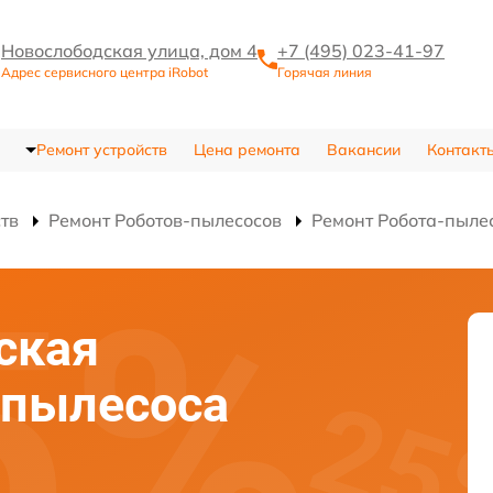
Новослободская улица, дом 4
+7 (495) 023-41-97
Адрес сервисного центра iRobot
Горячая линия
Ремонт устройств
Цена ремонта
Вакансии
Контакт
ств
Ремонт Роботов-пылесосов
Ремонт Робота-пылес
ская
-пылесоса