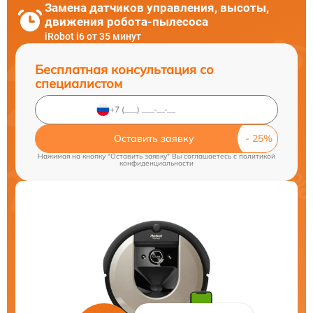
Замена датчиков управления, высоты,
движения робота-пылесоса
iRobot i6 от 35 минут
Бесплатная консультация со
специалистом
Оставить заявку
Нажимая на кнопку "Оставить заявку" Вы соглашаетесь c
политикой
конфиденциальности