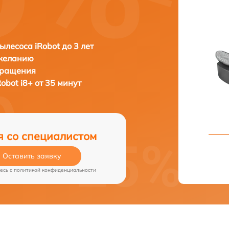
ылесоса iRobot до 3 лет
 желанию
бращения
Robot i8+ от 35 минут
я со специалистом
Оставить заявку
есь c
политикой конфиденциальности