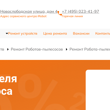
Новослободская улица, дом 4
+7 (495) 023-41-97
Адрес сервисного центра iRobot
Горячая линия
Ремонт устройств
Цена ремонта
Вакансии
Контакт
ств
Ремонт Роботов-пылесосов
Ремонт Робота-пылес
еля
оса