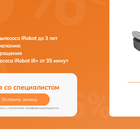
ылесоса iRobot до 3 лет
 желанию
бращения
лесоса
iRobot i8+ от 35 минут
я со специалистом
Оставить заявку
есь c
политикой конфиденциальности