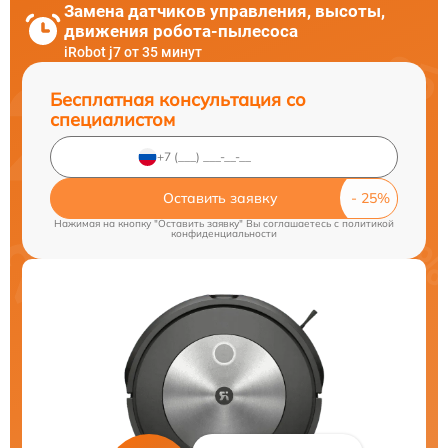
Замена датчиков управления, высоты,
движения робота-пылесоса
iRobot j7 от 35 минут
Бесплатная консультация со
специалистом
Оставить заявку
Нажимая на кнопку "Оставить заявку" Вы соглашаетесь c
политикой
конфиденциальности