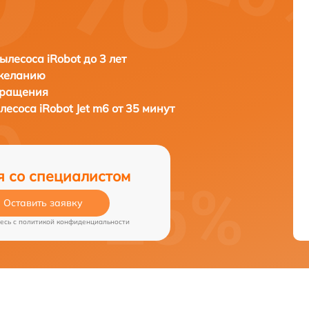
ылесоса iRobot до 3 лет
 желанию
бращения
ылесоса
iRobot Jet m6 от 35 минут
я со специалистом
Оставить заявку
есь c
политикой конфиденциальности