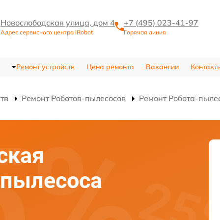
Новослободская улица, дом 4
+7 (495) 023-41-97
Адрес сервисного центра iRobot
Горячая линия
Ремонт устройств
Цена ремонта
Вакансии
Контакт
ств
Ремонт Роботов-пылесосов
Ремонт Робота-пылес
ская
-пылесоса