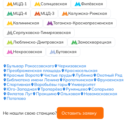
МЦД-1
Солнцевская
Филёвская
МЦД-4
МЦД-3
Калужско-Рижская
Калининская
Таганско-Краснопресненская
Серпуховско-Тимирязевская
Люблинско-Дмитровская
Замоскворецкая
Некрасовская
Бутовская
Бульвар Рокоссовского
Черкизовская
Преображенская площадь
Красносельская
Красные Ворота
Чистые пруды
Лубянка
Охотный Ряд
Библиотека имени Ленина
Кропоткинская
Фрунзенская
Спортивная
Воробьёвы горы
Университет
Юго-Западная
Тропарёво
Румянцево
Саларьево
Филатов Луг
Прокшино
Ольховая
Новомосковская
Потапово
Не нашли свою станцию?
Оставить заявку