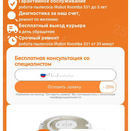
Гарантийное обслуживание
робота-пылесоса iRobot Roomba 531 до 3 лет
Диагностика за наш счет,
ремонт по желанию
Бесплатный выезд курьера
в день обращения
Срочный ремонт
робота-пылесоса iRobot Roomba 531 от 35 минут
Бесплатная консультация со
специалистом
Оставить заявку
Нажимая на кнопку "Оставить заявку" Вы соглашаетесь c
политикой
конфиденциальности