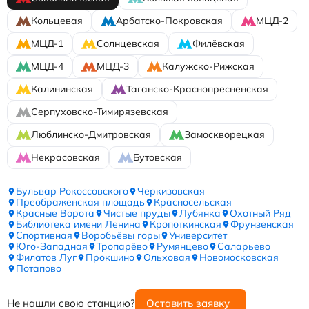
Кольцевая
Арбатско-Покровская
МЦД-2
МЦД-1
Солнцевская
Филёвская
МЦД-4
МЦД-3
Калужско-Рижская
Калининская
Таганско-Краснопресненская
Серпуховско-Тимирязевская
Люблинско-Дмитровская
Замоскворецкая
Некрасовская
Бутовская
Бульвар Рокоссовского
Черкизовская
Преображенская площадь
Красносельская
Красные Ворота
Чистые пруды
Лубянка
Охотный Ряд
Библиотека имени Ленина
Кропоткинская
Фрунзенская
Спортивная
Воробьёвы горы
Университет
Юго-Западная
Тропарёво
Румянцево
Саларьево
Филатов Луг
Прокшино
Ольховая
Новомосковская
Потапово
Не нашли свою станцию?
Оставить заявку