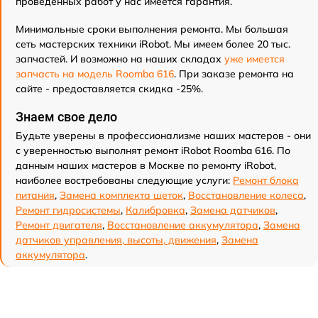
проведенных работ у нас имеется гарантия.
Минимальные сроки выполнения ремонта. Мы большая
сеть мастерских техники iRobot. Мы имеем более 20 тыс.
запчастей. И возможно на наших складах
уже имеется
запчасть на модель Roomba 616
. При заказе ремонта на
сайте - предоставляется скидка -25%.
Знаем свое дело
Будьте уверены в профессионализме наших мастеров - они
с уверенностью выполнят ремонт iRobot Roomba 616. По
данным наших мастеров в Москве по ремонту iRobot,
наиболее востребованы следующие услуги:
Ремонт блока
питания
,
Замена комплекта щеток
,
Восстановление колеса
,
Ремонт гидросистемы
,
Калибровка
,
Замена датчиков
,
Ремонт двигателя
,
Восстановление аккумулятора
,
Замена
датчиков управления, высоты, движения
,
Замена
аккумулятора
.