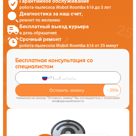
Гарантийное обслуживание
робота-пылесоса iRobot Roomba 616 до 3 лет
Диагностика за наш счет,
ремонт по желанию
Бесплатный выезд курьера
в день обращения
Срочный ремонт
робота-пылесоса iRobot Roomba 616 от 35 минут
Бесплатная консультация со
специалистом
Оставить заявку
Нажимая на кнопку "Оставить заявку" Вы соглашаетесь c
политикой
конфиденциальности