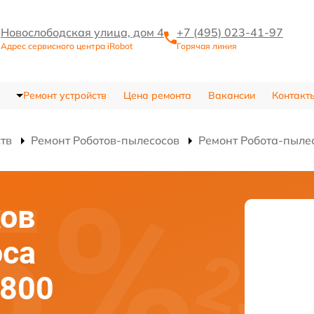
Новослободская улица, дом 4
+7 (495) 023-41-97
Адрес сервисного центра iRobot
Горячая линия
Ремонт устройств
Цена ремонта
Вакансии
Контакт
ств
Ремонт Роботов-пылесосов
Ремонт Робота-пыле
ков
оса
 800