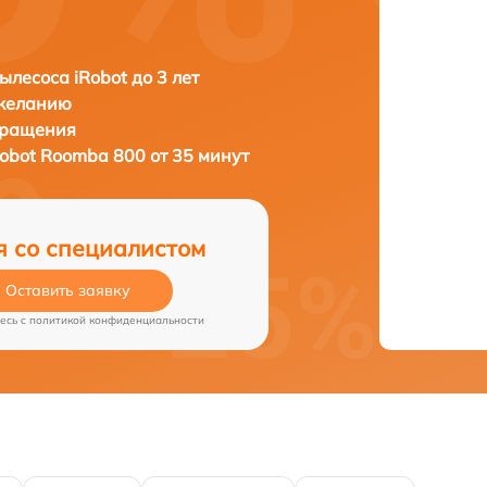
ылесоса iRobot до 3 лет
 желанию
бращения
Robot Roomba 800 от 35 минут
я со специалистом
Оставить заявку
есь c
политикой конфиденциальности