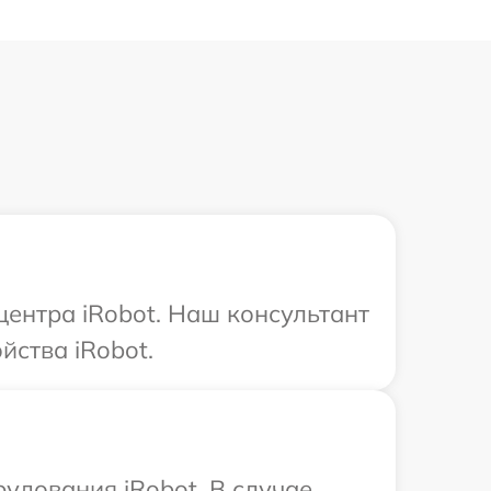
центра iRobot. Наш консультант
йства iRobot.
удования iRobot. В случае