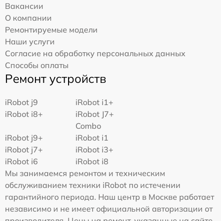
Вакансии
О компании
Ремонтируемые модели
Наши услуги
Согласие на обработку персональных данных
Способы оплаты
Ремонт устройств
iRobot j9
iRobot i1+
iRobot i8+
iRobot J7+
Combo
iRobot j9+
iRobot i1
iRobot j7+
iRobot i3+
iRobot i6
iRobot i8
Мы занимаемся ремонтом и техническим
обслуживанием техники iRobot по истечении
гарантийного периода. Наш центр в Москве работает
независимо и не имеет официальной авторизации от
производителя. Цены на ремонт, указанные на сайте,