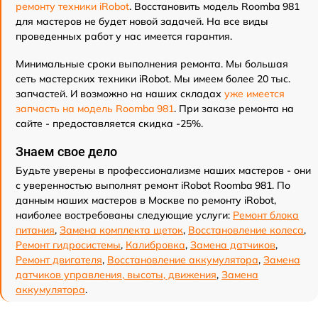
ремонту техники iRobot
. Восстановить модель Roomba 981
для мастеров не будет новой задачей. На все виды
проведенных работ у нас имеется гарантия.
Минимальные сроки выполнения ремонта. Мы большая
сеть мастерских техники iRobot. Мы имеем более 20 тыс.
запчастей. И возможно на наших складах
уже имеется
запчасть на модель Roomba 981
. При заказе ремонта на
сайте - предоставляется скидка -25%.
Знаем свое дело
Будьте уверены в профессионализме наших мастеров - они
с уверенностью выполнят ремонт iRobot Roomba 981. По
данным наших мастеров в Москве по ремонту iRobot,
наиболее востребованы следующие услуги:
Ремонт блока
питания
,
Замена комплекта щеток
,
Восстановление колеса
,
Ремонт гидросистемы
,
Калибровка
,
Замена датчиков
,
Ремонт двигателя
,
Восстановление аккумулятора
,
Замена
датчиков управления, высоты, движения
,
Замена
аккумулятора
.