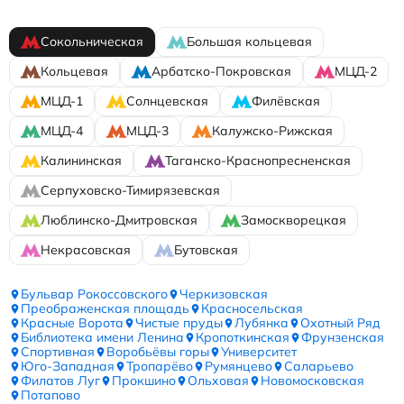
Сокольническая
Большая кольцевая
Кольцевая
Арбатско-Покровская
МЦД-2
МЦД-1
Солнцевская
Филёвская
МЦД-4
МЦД-3
Калужско-Рижская
Калининская
Таганско-Краснопресненская
Серпуховско-Тимирязевская
Люблинско-Дмитровская
Замоскворецкая
Некрасовская
Бутовская
Бульвар Рокоссовского
Черкизовская
Преображенская площадь
Красносельская
Красные Ворота
Чистые пруды
Лубянка
Охотный Ряд
Библиотека имени Ленина
Кропоткинская
Фрунзенская
Спортивная
Воробьёвы горы
Университет
Юго-Западная
Тропарёво
Румянцево
Саларьево
Филатов Луг
Прокшино
Ольховая
Новомосковская
Потапово