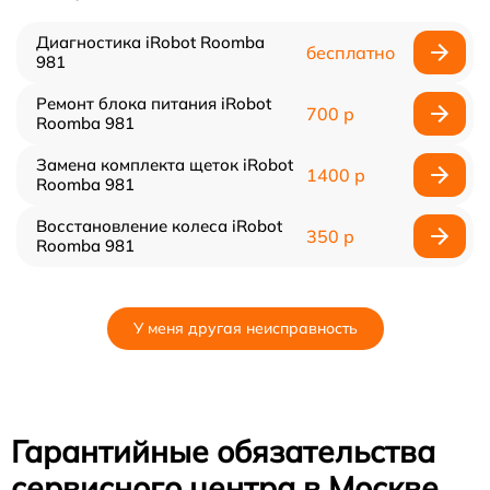
Диагностика iRobot Roomba
бесплатно
981
Ремонт блока питания iRobot
700 р
Roomba 981
Замена комплекта щеток iRobot
1400 р
Roomba 981
Восстановление колеса iRobot
350 р
Roomba 981
У меня другая неисправность
Гарантийные обязательства
сервисного центра в Москве