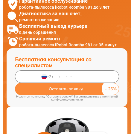
Гарантийное обслуживание
робота-пылесоса iRobot Roomba 981 до 3 лет
Диагностика за наш счет,
ремонт по желанию
Бесплатный выезд курьера
в день обращения
Срочный ремонт
робота-пылесоса iRobot Roomba 981 от 35 минут
Бесплатная консультация со
специалистом
Оставить заявку
Нажимая на кнопку "Оставить заявку" Вы соглашаетесь c
политикой
конфиденциальности