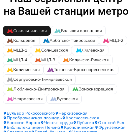
на Вашей станции метро
Сокольническая
Большая кольцевая
Кольцевая
Арбатско-Покровская
МЦД-2
МЦД-1
Солнцевская
Филёвская
МЦД-4
МЦД-3
Калужско-Рижская
Калининская
Таганско-Краснопресненская
Серпуховско-Тимирязевская
Люблинско-Дмитровская
Замоскворецкая
Некрасовская
Бутовская
Бульвар Рокоссовского
Черкизовская
Преображенская площадь
Красносельская
Красные Ворота
Чистые пруды
Лубянка
Охотный Ряд
Библиотека имени Ленина
Кропоткинская
Фрунзенская