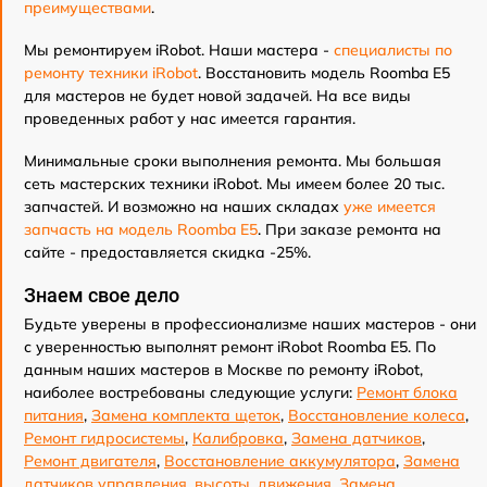
преимуществами
.
Мы ремонтируем iRobot. Наши мастера -
специалисты по
ремонту техники iRobot
. Восстановить модель Roomba E5
для мастеров не будет новой задачей. На все виды
проведенных работ у нас имеется гарантия.
Минимальные сроки выполнения ремонта. Мы большая
сеть мастерских техники iRobot. Мы имеем более 20 тыс.
запчастей. И возможно на наших складах
уже имеется
запчасть на модель Roomba E5
. При заказе ремонта на
сайте - предоставляется скидка -25%.
Знаем свое дело
Будьте уверены в профессионализме наших мастеров - они
с уверенностью выполнят ремонт iRobot Roomba E5. По
данным наших мастеров в Москве по ремонту iRobot,
наиболее востребованы следующие услуги:
Ремонт блока
питания
,
Замена комплекта щеток
,
Восстановление колеса
,
Ремонт гидросистемы
,
Калибровка
,
Замена датчиков
,
Ремонт двигателя
,
Восстановление аккумулятора
,
Замена
датчиков управления, высоты, движения
,
Замена