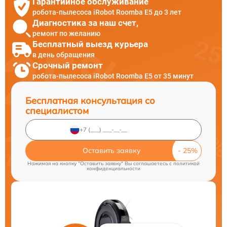
Гарантийное обслуживание
робота-пылесоса iRobot Roomba E5 до 3 лет
Диагностика за наш счет,
ремонт по желанию
Бесплатный выезд курьера
в день обращения
Срочный ремонт
робота-пылесоса iRobot Roomba E5 от 35 минут
Бесплатная консультация со
специалистом
Оставить заявку
Нажимая на кнопку "Оставить заявку" Вы соглашаетесь c
политикой
конфиденциальности