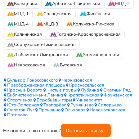
Кольцевая
Арбатско-Покровская
МЦД-2
МЦД-1
Солнцевская
Филёвская
МЦД-4
МЦД-3
Калужско-Рижская
Калининская
Таганско-Краснопресненская
Серпуховско-Тимирязевская
Люблинско-Дмитровская
Замоскворецкая
Некрасовская
Бутовская
Бульвар Рокоссовского
Черкизовская
Преображенская площадь
Красносельская
Красные Ворота
Чистые пруды
Лубянка
Охотный Ряд
Библиотека имени Ленина
Кропоткинская
Фрунзенская
Спортивная
Воробьёвы горы
Университет
Юго-Западная
Тропарёво
Румянцево
Саларьево
Филатов Луг
Прокшино
Ольховая
Новомосковская
Потапово
Не нашли свою станцию?
Оставить заявку