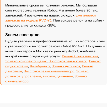
Минимальные сроки выполнения ремонта. Мы большая
сеть мастерских техники iRobot. Мы имеем более 20 тыс.
запчастей. И возможно на наших складах
уже имеется
запчасть на модель RVD-Y1
. При заказе ремонта на сайте -
предоставляется скидка -25%.
Знаем свое дело
Будьте уверены в профессионализме наших мастеров - они
с уверенностью выполнят ремонт iRobot RVD-Y1. По данным
наших мастеров в Москве по ремонту iRobot, наиболее
востребованы следующие услуги:
Ремонт блока питания
,
Замена комплекта щеток
,
Восстановление колеса
,
Ремонт
гидросистемы
,
Калибровка
,
Замена датчиков
,
Ремонт
двигателя
,
Восстановление аккумулятора
,
Замена
датчиков управления, высоты, движения
,
Замена
аккумулятора
.