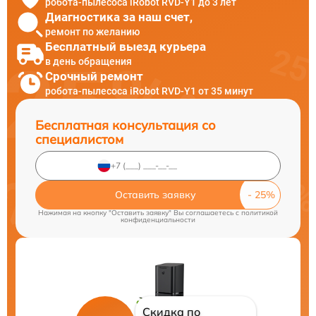
робота-пылесоса iRobot RVD-Y1 до 3 лет
Диагностика за наш счет,
ремонт по желанию
Бесплатный выезд курьера
в день обращения
Срочный ремонт
робота-пылесоса iRobot RVD-Y1 от 35 минут
Бесплатная консультация со
специалистом
Оставить заявку
Нажимая на кнопку "Оставить заявку" Вы соглашаетесь c
политикой
конфиденциальности
Скидка по